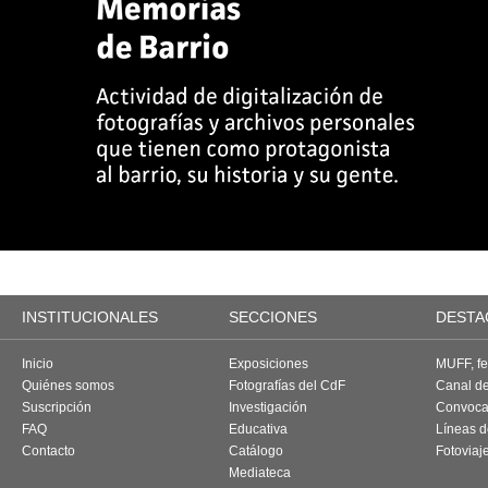
INSTITUCIONALES
SECCIONES
DESTA
Inicio
Exposiciones
MUFF, fes
Quiénes somos
Fotografías del CdF
Canal d
Suscripción
Investigación
Convoca
FAQ
Educativa
Líneas d
Contacto
Catálogo
Fotoviaj
Mediateca