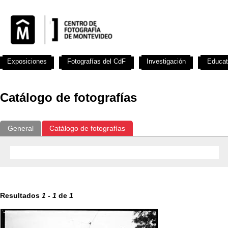
Exposiciones
Fotografías del CdF
Investigación
Educat
Catálogo de fotografías
General
Catálogo de fotografías
Resultados
1
-
1
de
1