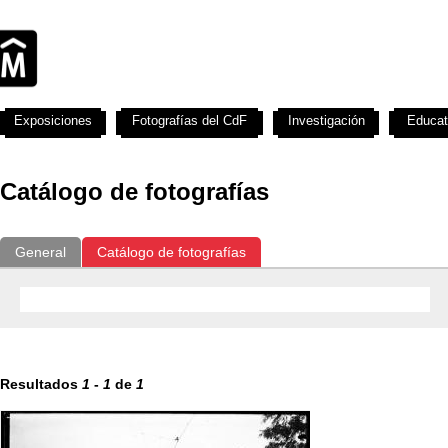
Exposiciones
Fotografías del CdF
Investigación
Educat
Catálogo de fotografías
General
Catálogo de fotografías
Resultados
1
-
1
de
1