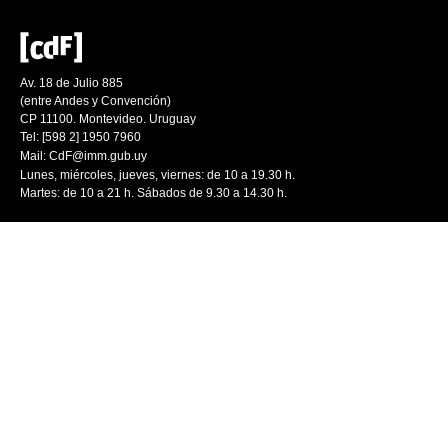
Av. 18 de Julio 885
(entre Andes y Convención)
CP 11100. Montevideo. Uruguay
Tel: [598 2] 1950 7960
Mail:
CdF@imm.gub.uy
Lunes, miércoles, jueves, viernes: de 10 a 19.30 h.
Martes: de 10 a 21 h. Sábados de 9.30 a 14.30 h.