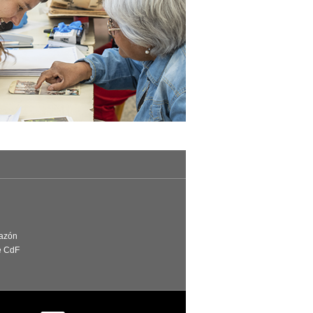
Razón
e CdF