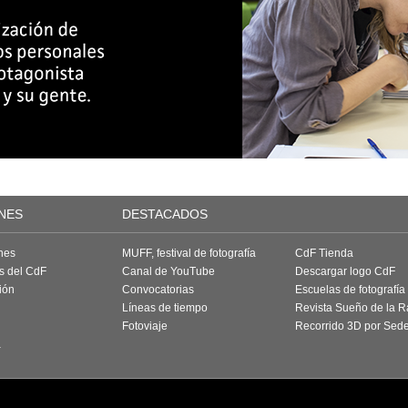
NES
DESTACADOS
nes
MUFF, festival de fotografía
CdF Tienda
as del CdF
Canal de YouTube
Descargar logo CdF
ión
Convocatorias
Escuelas de fotografía
Líneas de tiempo
Revista Sueño de la 
Fotoviaje
Recorrido 3D por Sed
a