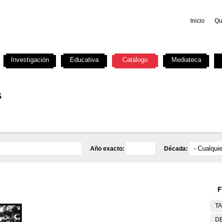
Inicio
Qu
Investigación
Educativa
Catálogo
Mediateca
s
Año exacto:
Década:
F
T
DE