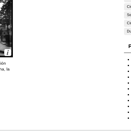
Ci
So
Ci
Du
P
ción
ha, la