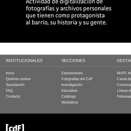
INSTITUCIONALES
SECCIONES
DESTA
Inicio
Exposiciones
MUFF, fes
Quiénes somos
Fotografías del CdF
Canal d
Suscripción
Investigación
Convoca
FAQ
Educativa
Líneas d
Contacto
Catálogo
Fotoviaj
Mediateca