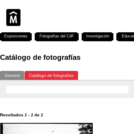
Exposiciones
Fotografías del CdF
Investigación
Educat
Catálogo de fotografías
General
Catálogo de fotografías
Resultados
1
-
1
de
1