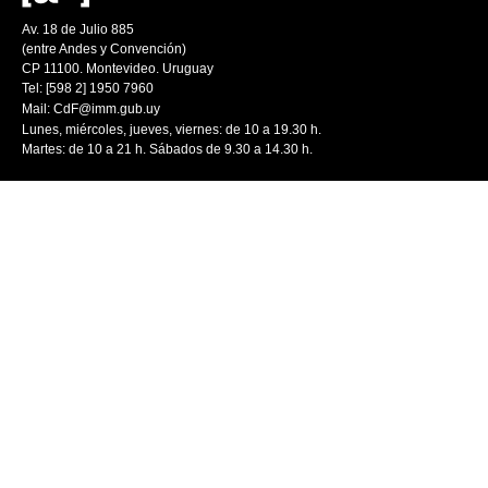
Av. 18 de Julio 885
(entre Andes y Convención)
CP 11100. Montevideo. Uruguay
Tel: [598 2] 1950 7960
Mail:
CdF@imm.gub.uy
Lunes, miércoles, jueves, viernes: de 10 a 19.30 h.
Martes: de 10 a 21 h. Sábados de 9.30 a 14.30 h.