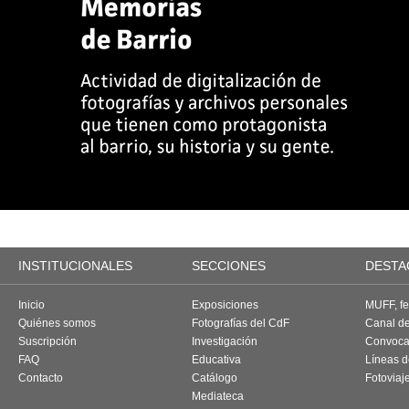
INSTITUCIONALES
SECCIONES
DESTA
Inicio
Exposiciones
MUFF, fes
Quiénes somos
Fotografías del CdF
Canal d
Suscripción
Investigación
Convoca
FAQ
Educativa
Líneas d
Contacto
Catálogo
Fotoviaj
Mediateca