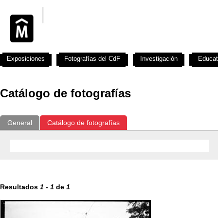
Exposiciones
Fotografías del CdF
Investigación
Educat
Catálogo de fotografías
General
Catálogo de fotografías
Resultados
1
-
1
de
1