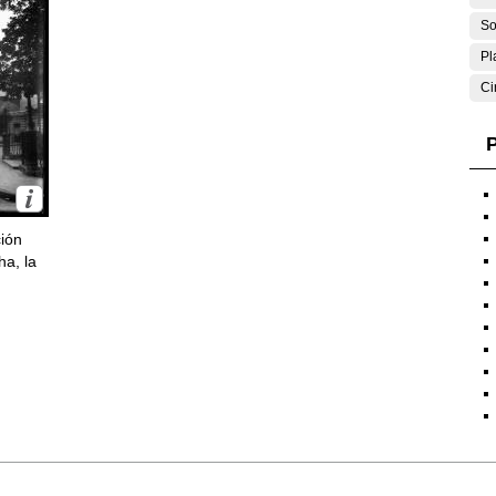
So
Pl
Ci
P
ción
ha, la