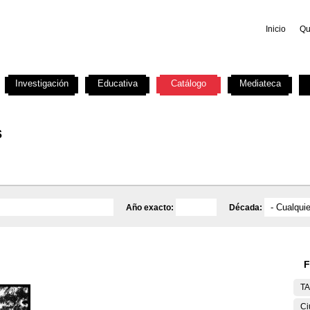
Inicio
Qu
Investigación
Educativa
Catálogo
Mediateca
s
Año exacto:
Década:
F
T
Ci