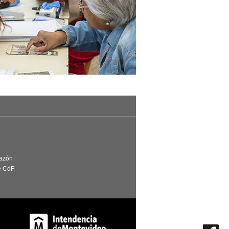
Razón
e CdF