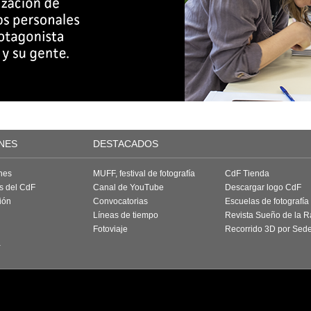
NES
DESTACADOS
nes
MUFF, festival de fotografía
CdF Tienda
as del CdF
Canal de YouTube
Descargar logo CdF
ión
Convocatorias
Escuelas de fotografía
Líneas de tiempo
Revista Sueño de la 
Fotoviaje
Recorrido 3D por Sed
a