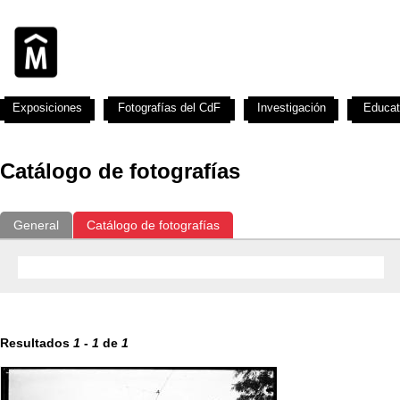
Exposiciones
Fotografías del CdF
Investigación
Educat
Catálogo de fotografías
General
Catálogo de fotografías
Resultados
1
-
1
de
1