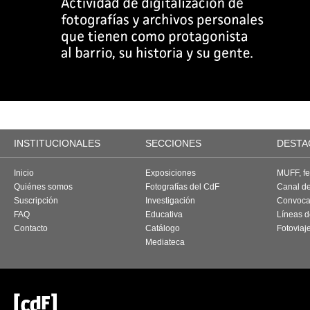
INSTITUCIONALES
SECCIONES
DESTA
Inicio
Exposiciones
MUFF, fes
Quiénes somos
Fotografías del CdF
Canal d
Suscripción
Investigación
Convoca
FAQ
Educativa
Líneas d
Contacto
Catálogo
Fotoviaj
Mediateca