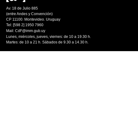
Av. 18 de Julio 885
(entre Andes y Convención)
CP 11100. Montevideo. Uruguay
Tel: [598 2] 1950 7960
Mail:
CdF@imm.gub.uy
Lunes, miércoles, jueves, viernes: de 10 a 19.30 h.
Martes: de 10 a 21 h. Sábados de 9.30 a 14.30 h.