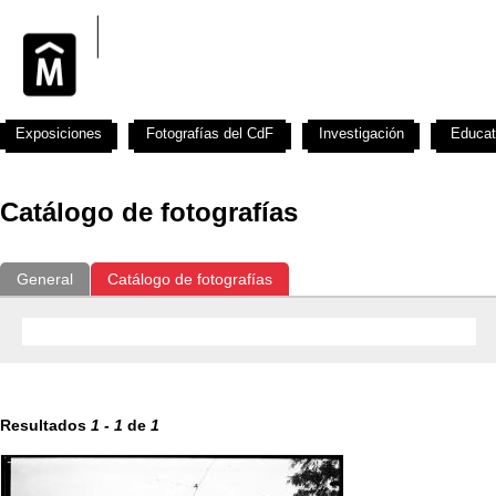
Exposiciones
Fotografías del CdF
Investigación
Educat
Catálogo de fotografías
General
Catálogo de fotografías
Resultados
1
-
1
de
1