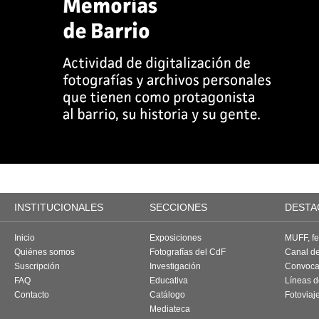
INSTITUCIONALES
SECCIONES
DESTA
Inicio
Exposiciones
MUFF, fes
Quiénes somos
Fotografías del CdF
Canal d
Suscripción
Investigación
Convoca
FAQ
Educativa
Líneas d
Contacto
Catálogo
Fotoviaj
Mediateca