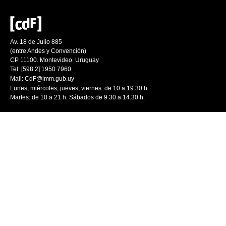
Av. 18 de Julio 885
(entre Andes y Convención)
CP 11100. Montevideo. Uruguay
Tel: [598 2] 1950 7960
Mail:
CdF@imm.gub.uy
Lunes, miércoles, jueves, viernes: de 10 a 19.30 h.
Martes: de 10 a 21 h. Sábados de 9.30 a 14.30 h.