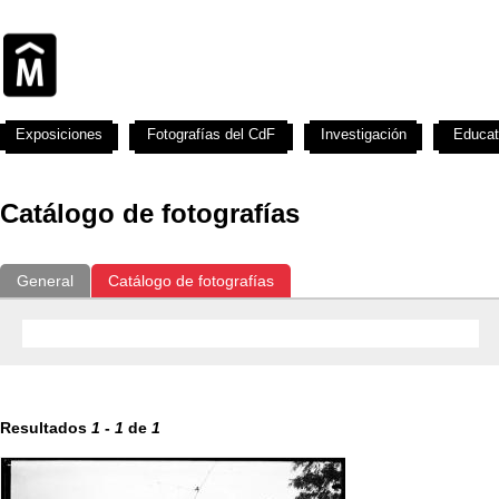
Exposiciones
Fotografías del CdF
Investigación
Educat
Catálogo de fotografías
General
Catálogo de fotografías
Resultados
1
-
1
de
1