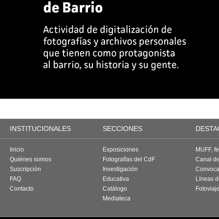
INSTITUCIONALES
SECCIONES
DESTA
Inicio
Exposiciones
MUFF, fes
Quiénes somos
Fotografías del CdF
Canal d
Suscripción
Investigación
Convoca
FAQ
Educativa
Líneas d
Contacto
Catálogo
Fotoviaj
Mediateca