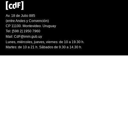
Av. 18 de Julio 885
(entre Andes y Convención)
CP 11100. Montevideo. Uruguay
Tel: [598 2] 1950 7960
Mail:
CdF@imm.gub.uy
Lunes, miércoles, jueves, viernes: de 10 a 19.30 h.
Martes: de 10 a 21 h. Sábados de 9.30 a 14.30 h.