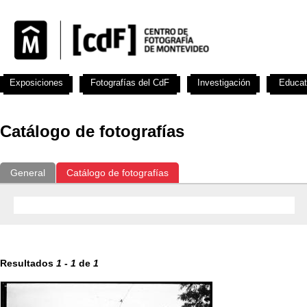
Exposiciones
Fotografías del CdF
Investigación
Educat
Catálogo de fotografías
General
Catálogo de fotografías
Resultados
1
-
1
de
1