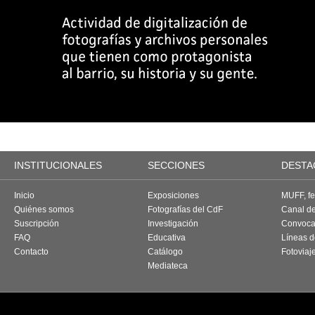
INSTITUCIONALES
SECCIONES
DESTA
Inicio
Exposiciones
MUFF, fes
Quiénes somos
Fotografías del CdF
Canal d
Suscripción
Investigación
Convoca
FAQ
Educativa
Líneas d
Contacto
Catálogo
Fotoviaj
Mediateca