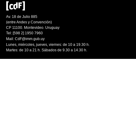
Av. 18 de Julio 885
(entre Andes y Convención)
CP 11100. Montevideo. Uruguay
Tel: [598 2] 1950 7960
Mail:
CdF@imm.gub.uy
Lunes, miércoles, jueves, viernes: de 10 a 19.30 h.
Martes: de 10 a 21 h. Sábados de 9.30 a 14.30 h.