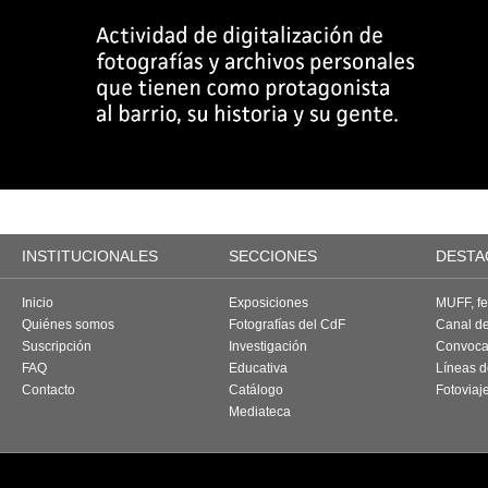
INSTITUCIONALES
SECCIONES
DESTA
Inicio
Exposiciones
MUFF, fes
Quiénes somos
Fotografías del CdF
Canal d
Suscripción
Investigación
Convoca
FAQ
Educativa
Líneas d
Contacto
Catálogo
Fotoviaj
Mediateca