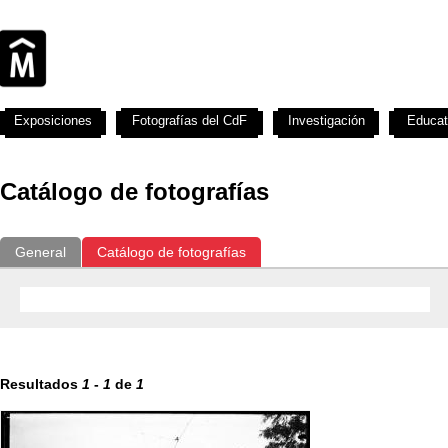
Exposiciones
Fotografías del CdF
Investigación
Educat
Catálogo de fotografías
General
Catálogo de fotografías
Resultados
1
-
1
de
1