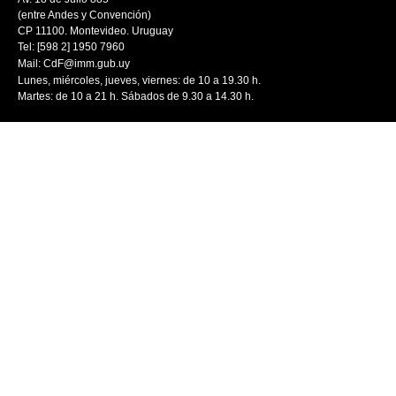
(entre Andes y Convención)
CP 11100. Montevideo. Uruguay
Tel: [598 2] 1950 7960
Mail:
CdF@imm.gub.uy
Lunes, miércoles, jueves, viernes: de 10 a 19.30 h.
Martes: de 10 a 21 h. Sábados de 9.30 a 14.30 h.