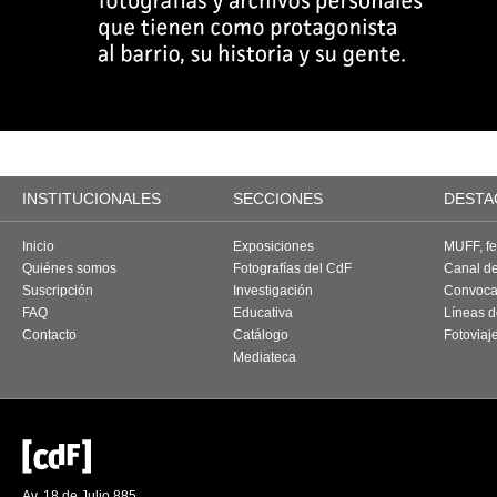
INSTITUCIONALES
SECCIONES
DESTA
Inicio
Exposiciones
MUFF, fes
Quiénes somos
Fotografías del CdF
Canal d
Suscripción
Investigación
Convoca
FAQ
Educativa
Líneas d
Contacto
Catálogo
Fotoviaj
Mediateca
Av. 18 de Julio 885