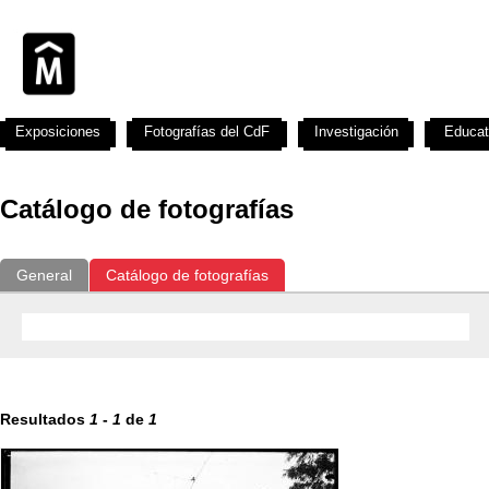
Exposiciones
Fotografías del CdF
Investigación
Educat
Catálogo de fotografías
General
Catálogo de fotografías
Resultados
1
-
1
de
1