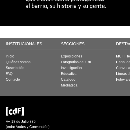
INSTITUCIONALES
SECCIONES
DESTA
Inicio
Exposiciones
MUFF, fes
Quiénes somos
Fotografías del CdF
Canal d
Suscripción
Investigación
Convoca
FAQ
Educativa
Líneas d
Contacto
Catálogo
Fotoviaj
Mediateca
Av. 18 de Julio 885
(entre Andes y Convención)