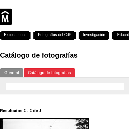
Exposiciones
Fotografías del CdF
Investigación
Educat
Catálogo de fotografías
General
Catálogo de fotografías
Resultados
1
-
1
de
1