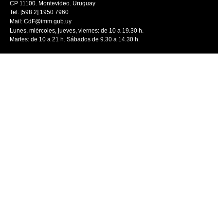
CP 11100. Montevideo. Uruguay
Tel: [598 2] 1950 7960
Mail:
CdF@imm.gub.uy
Lunes, miércoles, jueves, viernes: de 10 a 19.30 h.
Martes: de 10 a 21 h. Sábados de 9.30 a 14.30 h.