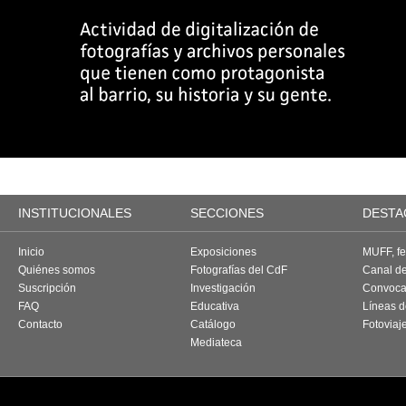
INSTITUCIONALES
SECCIONES
DESTA
Inicio
Exposiciones
MUFF, fes
Quiénes somos
Fotografías del CdF
Canal d
Suscripción
Investigación
Convoca
FAQ
Educativa
Líneas d
Contacto
Catálogo
Fotoviaj
Mediateca