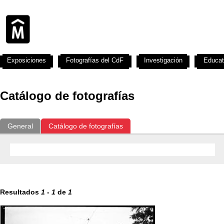
Exposiciones
Fotografías del CdF
Investigación
Educat
Catálogo de fotografías
General
Catálogo de fotografías
Resultados
1
-
1
de
1