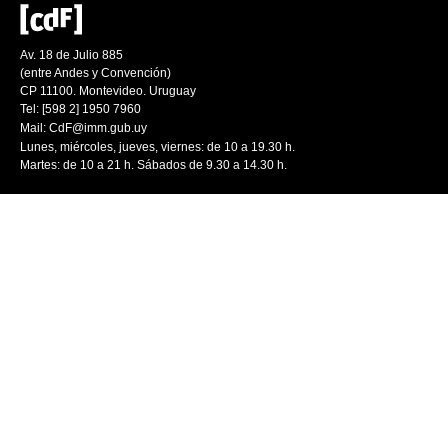
Av. 18 de Julio 885
(entre Andes y Convención)
CP 11100. Montevideo. Uruguay
Tel: [598 2] 1950 7960
Mail:
CdF@imm.gub.uy
Lunes, miércoles, jueves, viernes: de 10 a 19.30 h.
Martes: de 10 a 21 h. Sábados de 9.30 a 14.30 h.