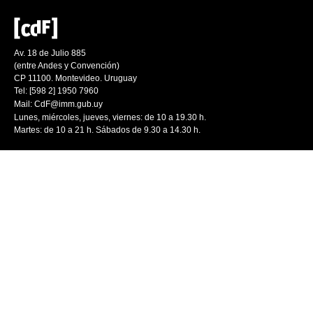
Av. 18 de Julio 885
(entre Andes y Convención)
CP 11100. Montevideo. Uruguay
Tel: [598 2] 1950 7960
Mail:
CdF@imm.gub.uy
Lunes, miércoles, jueves, viernes: de 10 a 19.30 h.
Martes: de 10 a 21 h. Sábados de 9.30 a 14.30 h.