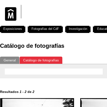
Exposiciones
Fotografías del CdF
Investigación
Educat
Catálogo de fotografías
General
Catálogo de fotografías
Resultados
1
-
2
de
2