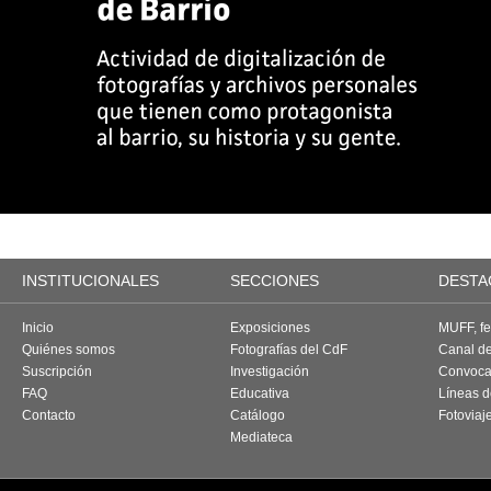
INSTITUCIONALES
SECCIONES
DESTA
Inicio
Exposiciones
MUFF, fes
Quiénes somos
Fotografías del CdF
Canal d
Suscripción
Investigación
Convoca
FAQ
Educativa
Líneas d
Contacto
Catálogo
Fotoviaj
Mediateca