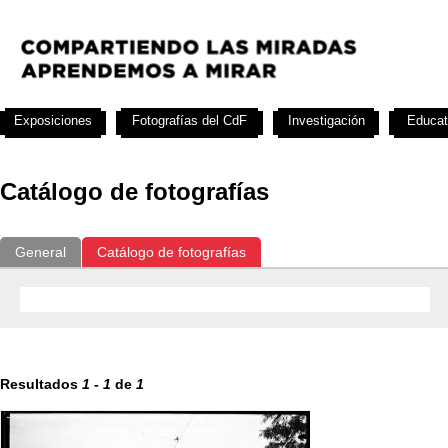
Exposiciones
Fotografías del CdF
Investigación
Educat
Catálogo de fotografías
General
Catálogo de fotografías
Resultados
1
-
1
de
1