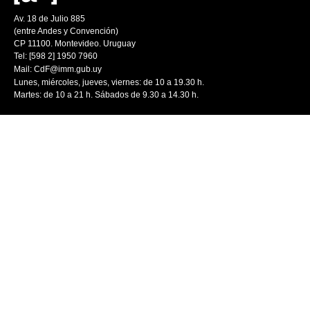
Av. 18 de Julio 885
(entre Andes y Convención)
CP 11100. Montevideo. Uruguay
Tel: [598 2] 1950 7960
Mail:
CdF@imm.gub.uy
Lunes, miércoles, jueves, viernes: de 10 a 19.30 h.
Martes: de 10 a 21 h. Sábados de 9.30 a 14.30 h.