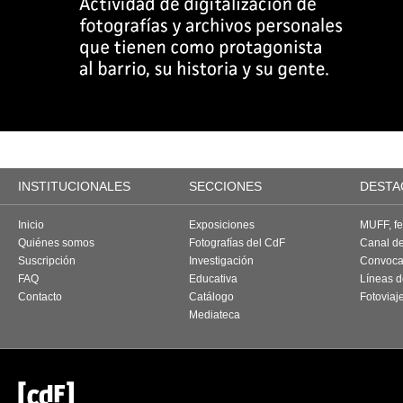
INSTITUCIONALES
SECCIONES
DESTA
Inicio
Exposiciones
MUFF, fes
Quiénes somos
Fotografías del CdF
Canal d
Suscripción
Investigación
Convoca
FAQ
Educativa
Líneas d
Contacto
Catálogo
Fotoviaj
Mediateca