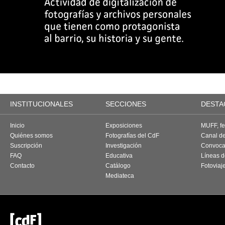
INSTITUCIONALES
SECCIONES
DESTA
Inicio
Exposiciones
MUFF, fes
Quiénes somos
Fotografías del CdF
Canal d
Suscripción
Investigación
Convoca
FAQ
Educativa
Líneas d
Contacto
Catálogo
Fotoviaj
Mediateca