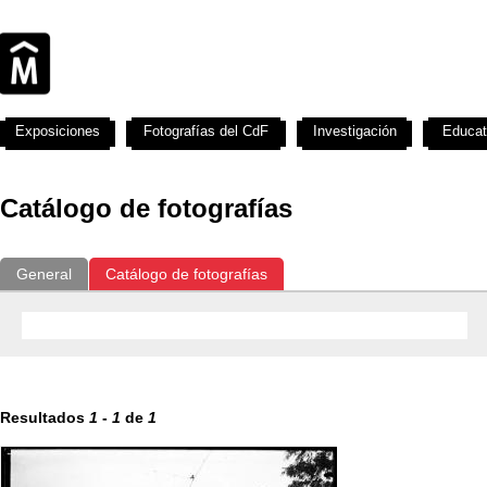
Exposiciones
Fotografías del CdF
Investigación
Educat
Catálogo de fotografías
General
Catálogo de fotografías
Resultados
1
-
1
de
1