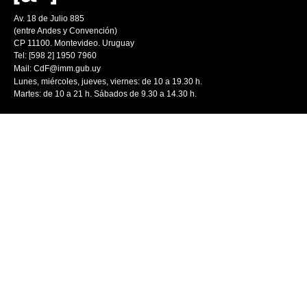
Av. 18 de Julio 885
(entre Andes y Convención)
CP 11100. Montevideo. Uruguay
Tel: [598 2] 1950 7960
Mail:
CdF@imm.gub.uy
Lunes, miércoles, jueves, viernes: de 10 a 19.30 h.
Martes: de 10 a 21 h. Sábados de 9.30 a 14.30 h.