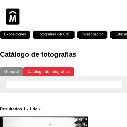
Exposiciones
Fotografías del CdF
Investigación
Educat
Catálogo de fotografías
General
Catálogo de fotografías
Resultados
1
-
1
de
1