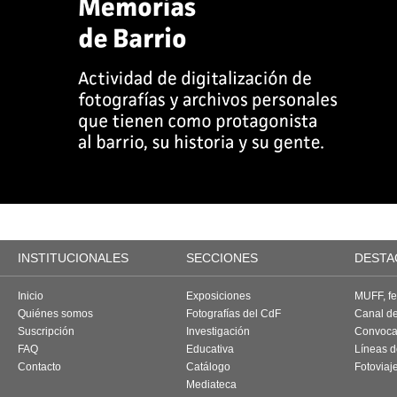
INSTITUCIONALES
SECCIONES
DESTA
Inicio
Exposiciones
MUFF, fes
Quiénes somos
Fotografías del CdF
Canal d
Suscripción
Investigación
Convoca
FAQ
Educativa
Líneas d
Contacto
Catálogo
Fotoviaj
Mediateca