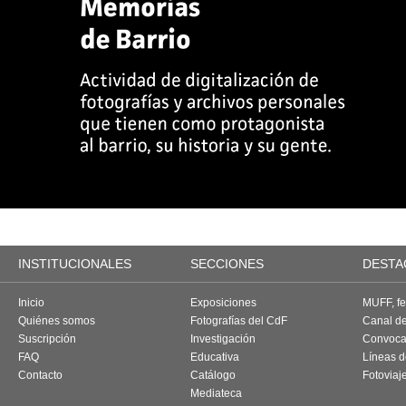
INSTITUCIONALES
SECCIONES
DESTA
Inicio
Exposiciones
MUFF, fes
Quiénes somos
Fotografías del CdF
Canal d
Suscripción
Investigación
Convoca
FAQ
Educativa
Líneas d
Contacto
Catálogo
Fotoviaj
Mediateca