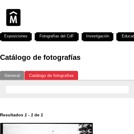
Exposiciones
Fotografías del CdF
Investigación
Educat
Catálogo de fotografías
General
Catálogo de fotografías
Resultados
1
-
1
de
1