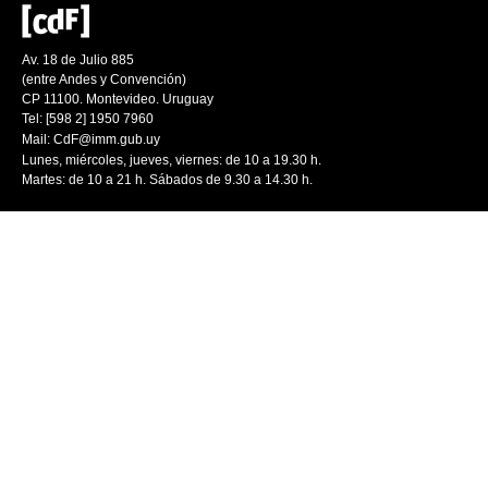
Av. 18 de Julio 885
(entre Andes y Convención)
CP 11100. Montevideo. Uruguay
Tel: [598 2] 1950 7960
Mail:
CdF@imm.gub.uy
Lunes, miércoles, jueves, viernes: de 10 a 19.30 h.
Martes: de 10 a 21 h. Sábados de 9.30 a 14.30 h.