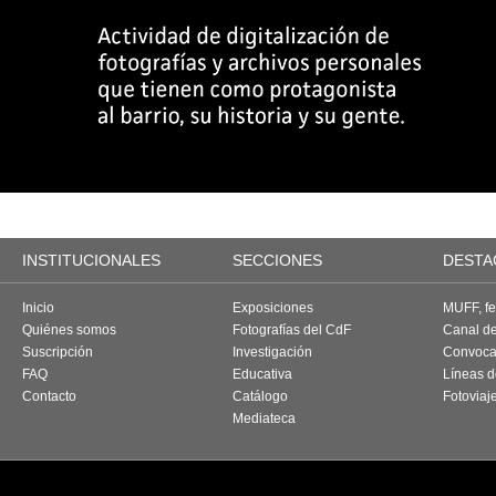
INSTITUCIONALES
SECCIONES
DESTA
Inicio
Exposiciones
MUFF, fes
Quiénes somos
Fotografías del CdF
Canal d
Suscripción
Investigación
Convoca
FAQ
Educativa
Líneas d
Contacto
Catálogo
Fotoviaj
Mediateca