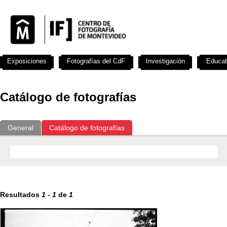
Exposiciones
Fotografías del CdF
Investigación
Educat
Catálogo de fotografías
General
Catálogo de fotografías
Resultados
1
-
1
de
1