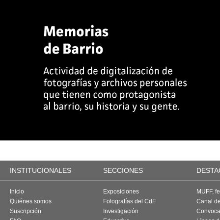
INSTITUCIONALES
SECCIONES
DESTA
Inicio
Exposiciones
MUFF, fes
Quiénes somos
Fotografías del CdF
Canal d
Suscripción
Investigación
Convoca