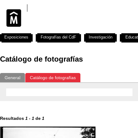
Exposiciones
Fotografías del CdF
Investigación
Educat
Catálogo de fotografías
General
Catálogo de fotografías
Resultados
1
-
1
de
1