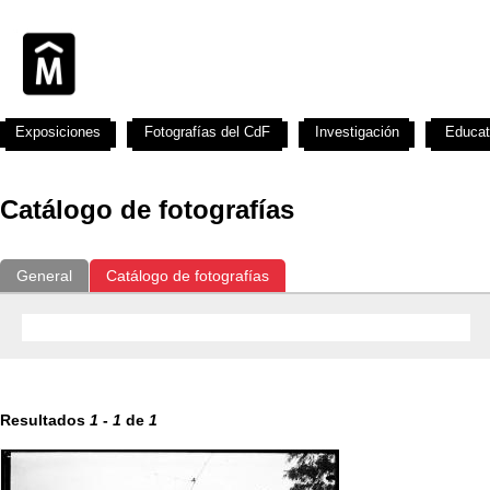
Exposiciones
Fotografías del CdF
Investigación
Educat
Catálogo de fotografías
General
Catálogo de fotografías
Resultados
1
-
1
de
1