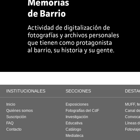
INSTITUCIONALES
SECCIONES
DESTA
Inicio
Exposiciones
MUFF, fes
Quiénes somos
Fotografías del CdF
Canal d
Suscripción
Investigación
Convoca
FAQ
Educativa
Líneas d
Contacto
Catálogo
Fotoviaj
Mediateca