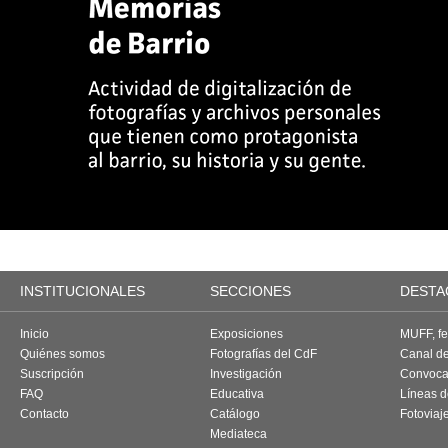
INSTITUCIONALES
SECCIONES
DESTA
Inicio
Exposiciones
MUFF, fes
Quiénes somos
Fotografías del CdF
Canal d
Suscripción
Investigación
Convoca
FAQ
Educativa
Líneas d
Contacto
Catálogo
Fotoviaj
Mediateca