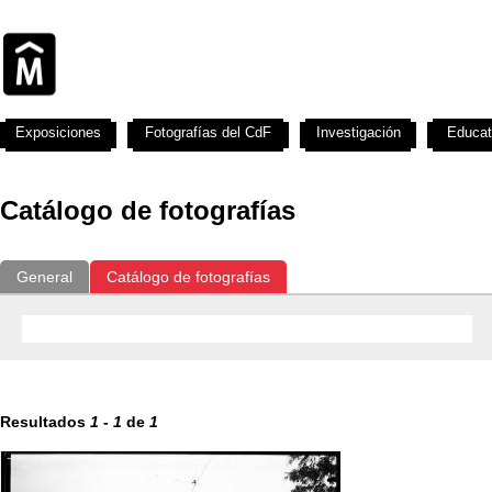
Exposiciones
Fotografías del CdF
Investigación
Educat
Catálogo de fotografías
General
Catálogo de fotografías
Resultados
1
-
1
de
1