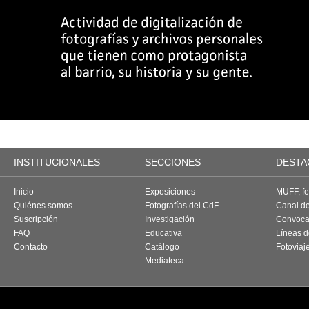
INSTITUCIONALES
SECCIONES
DESTA
Inicio
Exposiciones
MUFF, fes
Quiénes somos
Fotografías del CdF
Canal d
Suscripción
Investigación
Convoca
FAQ
Educativa
Líneas d
Contacto
Catálogo
Fotoviaj
Mediateca