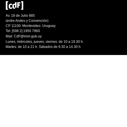
Av. 18 de Julio 885
(entre Andes y Convención)
CP 11100. Montevideo. Uruguay
Tel: [598 2] 1950 7960
Mail:
CdF@imm.gub.uy
Lunes, miércoles, jueves, viernes: de 10 a 19.30 h.
Martes: de 10 a 21 h. Sábados de 9.30 a 14.30 h.