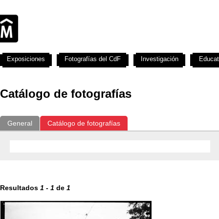
Exposiciones
Fotografías del CdF
Investigación
Educat
Catálogo de fotografías
General
Catálogo de fotografías
Resultados
1
-
1
de
1