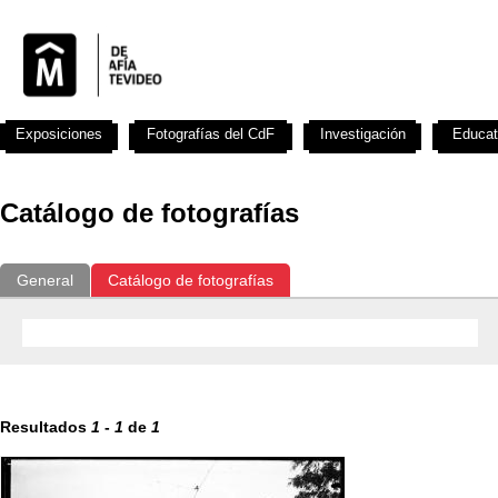
Exposiciones
Fotografías del CdF
Investigación
Educat
Catálogo de fotografías
General
Catálogo de fotografías
Resultados
1
-
1
de
1