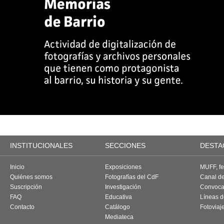
INSTITUCIONALES
SECCIONES
DESTA
Inicio
Exposiciones
MUFF, fes
Quiénes somos
Fotografías del CdF
Canal d
Suscripción
Investigación
Convoca
FAQ
Educativa
Líneas d
Contacto
Catálogo
Fotoviaj
Mediateca