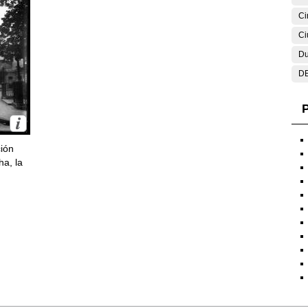
Ci
Ci
Du
DE
P
ción
ha, la