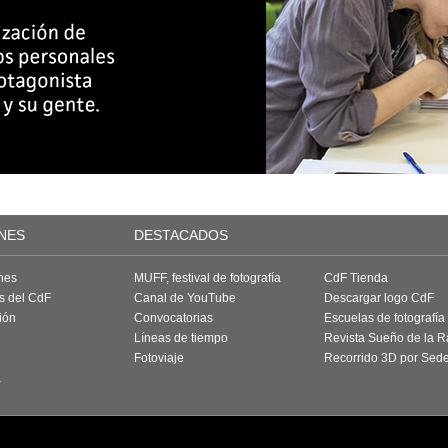
NES
DESTACADOS
nes
MUFF, festival de fotografía
CdF Tienda
as del CdF
Canal de YouTube
Descargar logo CdF
ión
Convocatorias
Escuelas de fotografía
Líneas de tiempo
Revista Sueño de la 
Fotoviaje
Recorrido 3D por Sed
a