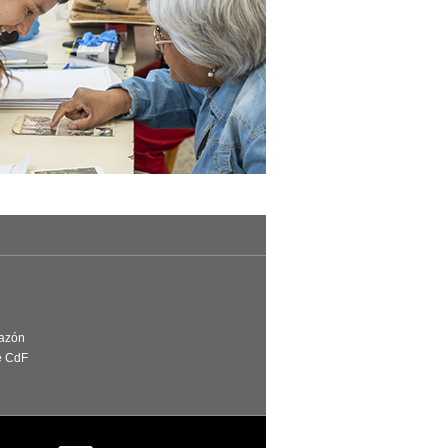
Razón
e CdF