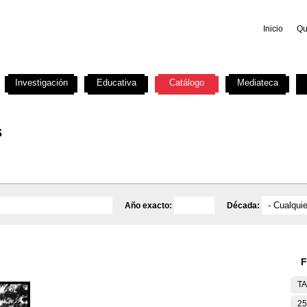
Inicio
Qu
Investigación
Educativa
Catálogo
Mediateca
s
Año exacto:
Década:
F
T
25