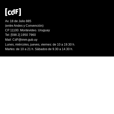
Av. 18 de Julio 885
(entre Andes y Convención)
CP 11100. Montevideo. Uruguay
Tel: [598 2] 1950 7960
Mail:
CdF@imm.gub.uy
Lunes, miércoles, jueves, viernes: de 10 a 19.30 h.
Martes: de 10 a 21 h. Sábados de 9.30 a 14.30 h.