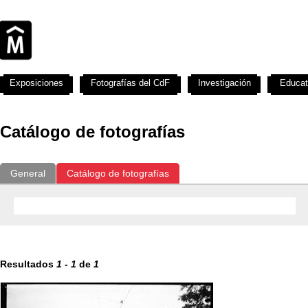
Exposiciones
Fotografías del CdF
Investigación
Educat
Catálogo de fotografías
General
Catálogo de fotografías
Resultados
1
-
1
de
1