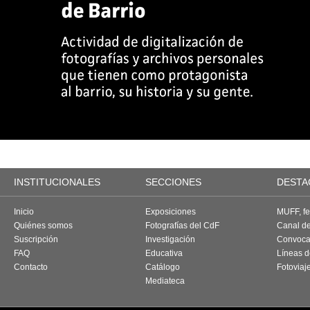
INSTITUCIONALES
SECCIONES
DESTA
Inicio
Exposiciones
MUFF, fes
Quiénes somos
Fotografías del CdF
Canal d
Suscripción
Investigación
Convoca
FAQ
Educativa
Líneas d
Contacto
Catálogo
Fotoviaj
Mediateca