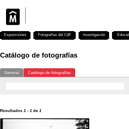
Exposiciones
Fotografías del CdF
Investigación
Educat
Catálogo de fotografías
General
Catálogo de fotografías
Resultados
1
-
1
de
1