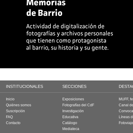
INSTITUCIONALES
SECCIONES
DESTA
Inicio
Exposiciones
MUFF, fes
Quiénes somos
Fotografías del CdF
Canal d
Suscripción
Investigación
Convoca
FAQ
Educativa
Líneas d
Contacto
Catálogo
Fotoviaj
Mediateca