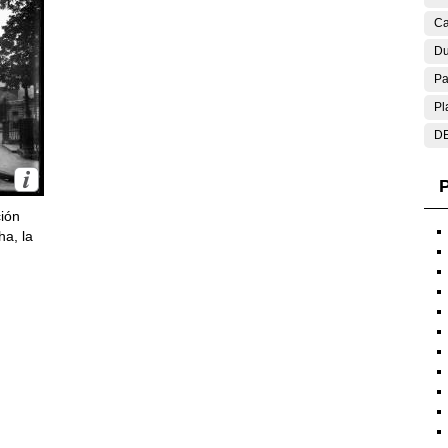
Ca
Du
Pa
Pl
DE
P
ción
ha, la