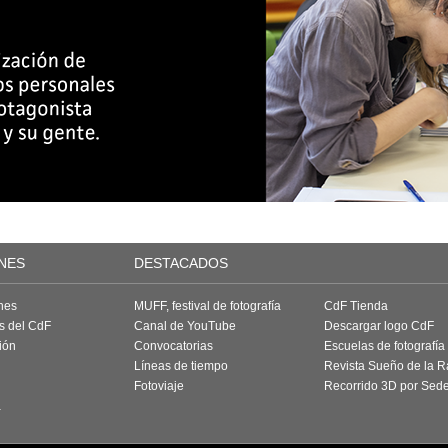
NES
DESTACADOS
nes
MUFF, festival de fotografía
CdF Tienda
as del CdF
Canal de YouTube
Descargar logo CdF
ión
Convocatorias
Escuelas de fotografía
Líneas de tiempo
Revista Sueño de la 
Fotoviaje
Recorrido 3D por Sed
a