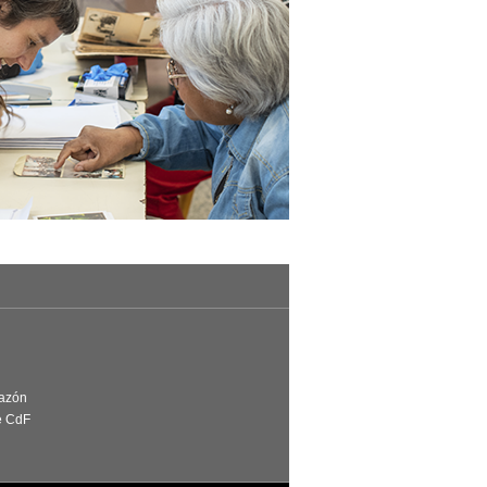
Razón
e CdF