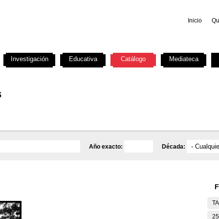
Inicio
Qu
Investigación
Educativa
Catálogo
Mediateca
s
Año exacto:
Década:
F
T
25