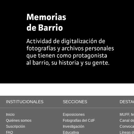
INSTITUCIONALES
SECCIONES
DESTA
Inicio
Exposiciones
MUFF, fes
Quiénes somos
Fotografías del CdF
Canal d
Suscripción
Investigación
Convoca
FAQ
Educativa
Líneas d