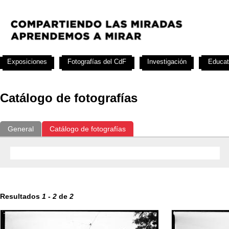
Exposiciones
Fotografías del CdF
Investigación
Educat
Catálogo de fotografías
General
Catálogo de fotografías
Resultados
1
-
2
de
2