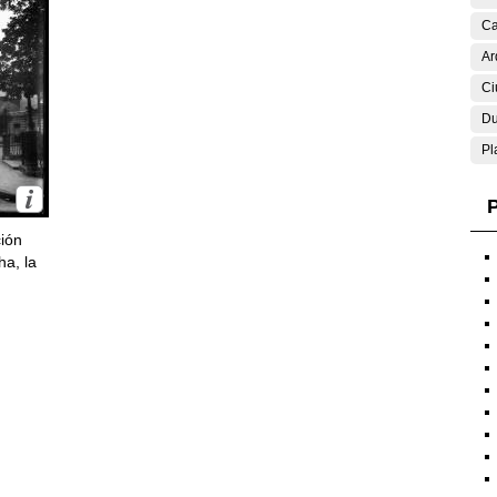
Ca
Ar
Ci
Du
Pl
P
ción
ha, la