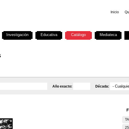
Inicio
Qu
Investigación
Educativa
Catálogo
Mediateca
s
Año exacto:
Década:
F
T
25