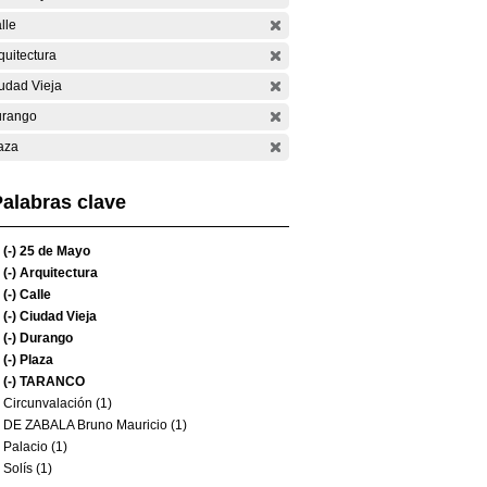
lle
quitectura
udad Vieja
rango
aza
alabras clave
(-)
25 de Mayo
(-)
Arquitectura
(-)
Calle
(-)
Ciudad Vieja
(-)
Durango
(-)
Plaza
(-)
TARANCO
Circunvalación (1)
DE ZABALA Bruno Mauricio (1)
Palacio (1)
Solís (1)