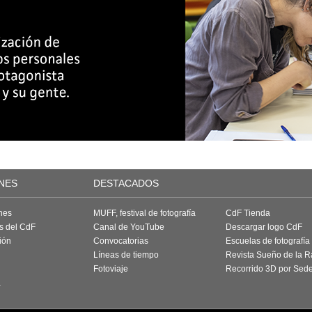
NES
DESTACADOS
nes
MUFF, festival de fotografía
CdF Tienda
as del CdF
Canal de YouTube
Descargar logo CdF
ión
Convocatorias
Escuelas de fotografía
Líneas de tiempo
Revista Sueño de la 
Fotoviaje
Recorrido 3D por Sed
a