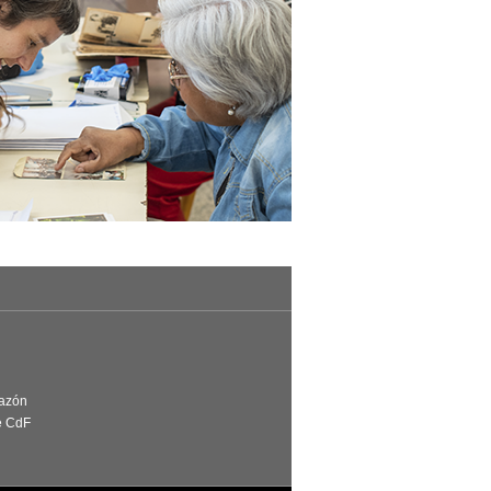
Razón
e CdF