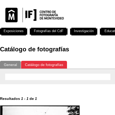
Exposiciones
Fotografías del CdF
Investigación
Educat
Catálogo de fotografías
General
Catálogo de fotografías
Resultados
1
-
1
de
1