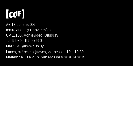
Av. 18 de Julio 885
(entre Andes y Convención)
CP 11100. Montevideo. Uruguay
Tel: [598 2] 1950 7960
Mail:
CdF@imm.gub.uy
Lunes, miércoles, jueves, viernes: de 10 a 19.30 h.
Martes: de 10 a 21 h. Sábados de 9.30 a 14.30 h.