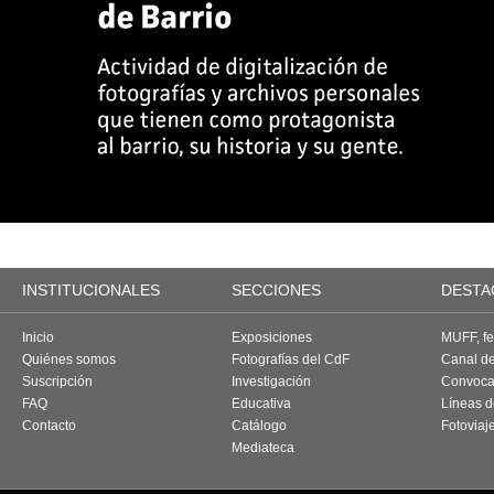
INSTITUCIONALES
SECCIONES
DESTA
Inicio
Exposiciones
MUFF, fes
Quiénes somos
Fotografías del CdF
Canal d
Suscripción
Investigación
Convoca
FAQ
Educativa
Líneas d
Contacto
Catálogo
Fotoviaj
Mediateca