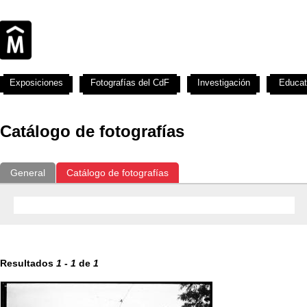
Exposiciones
Fotografías del CdF
Investigación
Educat
Catálogo de fotografías
General
Catálogo de fotografías
Resultados
1
-
1
de
1