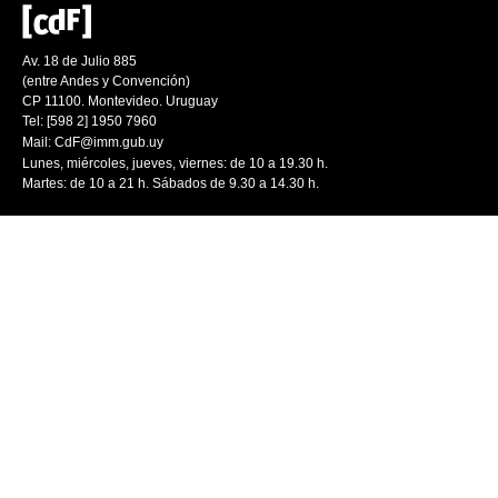
Av. 18 de Julio 885
(entre Andes y Convención)
CP 11100. Montevideo. Uruguay
Tel: [598 2] 1950 7960
Mail:
CdF@imm.gub.uy
Lunes, miércoles, jueves, viernes: de 10 a 19.30 h.
Martes: de 10 a 21 h. Sábados de 9.30 a 14.30 h.