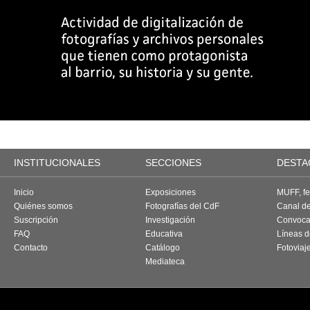
INSTITUCIONALES
SECCIONES
DESTA
Inicio
Exposiciones
MUFF, fes
Quiénes somos
Fotografías del CdF
Canal d
Suscripción
Investigación
Convoca
FAQ
Educativa
Líneas d
Contacto
Catálogo
Fotoviaj
Mediateca