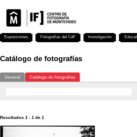
Exposiciones
Fotografías del CdF
Investigación
Educat
Catálogo de fotografías
General
Catálogo de fotografías
Resultados
1
-
1
de
1