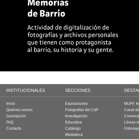
INSTITUCIONALES
SECCIONES
DESTA
Inicio
Exposiciones
MUFF, fes
Quiénes somos
Fotografías del CdF
Canal d
Suscripción
Investigación
Convoca
FAQ
Educativa
Líneas d
Contacto
Catálogo
Fotoviaj
Mediateca