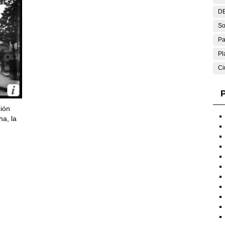
DE
So
Pa
Pl
Ci
P
ción
ha, la