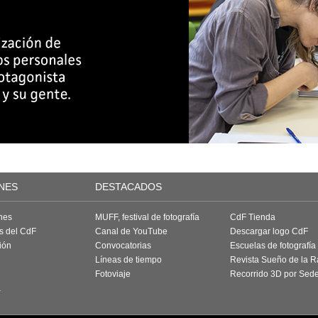
NES
DESTACADOS
nes
MUFF, festival de fotografía
CdF Tienda
as del CdF
Canal de YouTube
Descargar logo CdF
ión
Convocatorias
Escuelas de fotografía
Líneas de tiempo
Revista Sueño de la 
Fotoviaje
Recorrido 3D por Sed
a