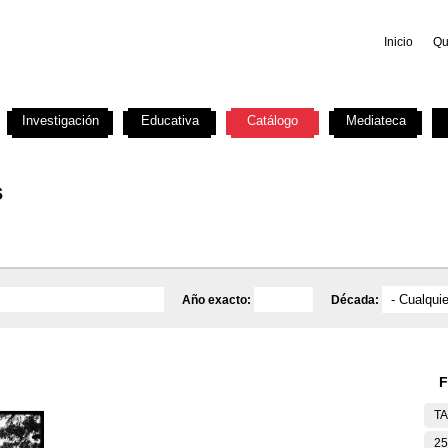
Inicio
Qu
Investigación
Educativa
Catálogo
Mediateca
s
Año exacto:
Década:
F
T
25