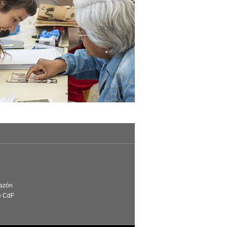
Razón
e CdF