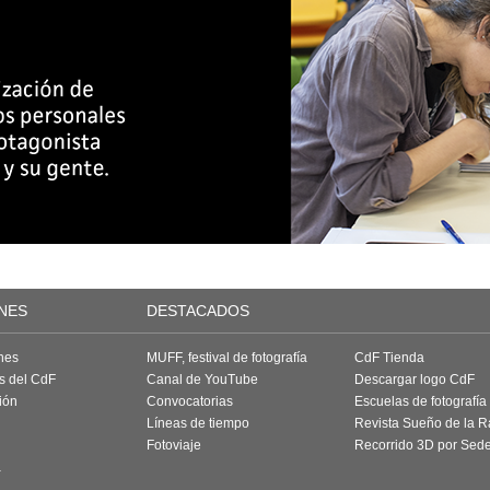
NES
DESTACADOS
nes
MUFF, festival de fotografía
CdF Tienda
as del CdF
Canal de YouTube
Descargar logo CdF
ión
Convocatorias
Escuelas de fotografía
Líneas de tiempo
Revista Sueño de la 
Fotoviaje
Recorrido 3D por Sed
a