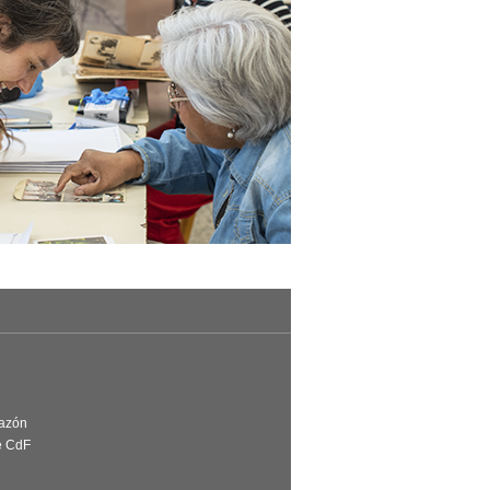
Razón
e CdF