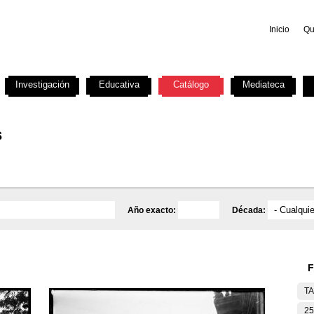
Inicio
Qu
Investigación
Educativa
Catálogo
Mediateca
s
Año exacto:
Década:
F
T
25