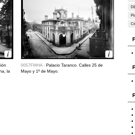
DE
Pl
Ci
F
ción
0057FMHA -
Palacio Taranco. Calles 25 de
ha, la
Mayo y 1º de Mayo.
P