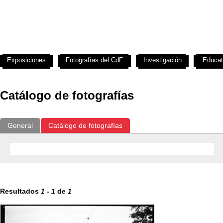
Exposiciones
Fotografías del CdF
Investigación
Educat
Catálogo de fotografías
General
Catálogo de fotografías
Resultados
1
-
1
de
1