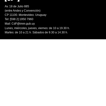
Av. 18 de Julio 885
(entre Andes y Convención)
CP 11100. Montevideo. Uruguay
Tel: [598 2] 1950 7960
Mail:
CdF@imm.gub.uy
Lunes, miércoles, jueves, viernes: de 10 a 19.30 h.
Martes: de 10 a 21 h. Sábados de 9.30 a 14.30 h.