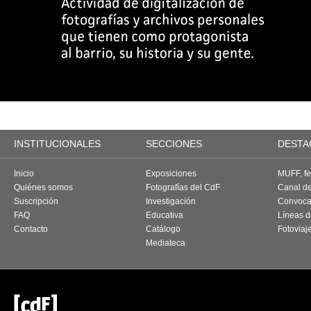
INSTITUCIONALES
SECCIONES
DESTA
Inicio
Exposiciones
MUFF, fes
Quiénes somos
Fotografías del CdF
Canal d
Suscripción
Investigación
Convoca
FAQ
Educativa
Líneas d
Contacto
Catálogo
Fotoviaj
Mediateca