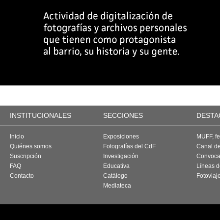
INSTITUCIONALES
SECCIONES
DESTA
Inicio
Exposiciones
MUFF, fes
Quiénes somos
Fotografías del CdF
Canal d
Suscripción
Investigación
Convoca
FAQ
Educativa
Líneas d
Contacto
Catálogo
Fotoviaj
Mediateca