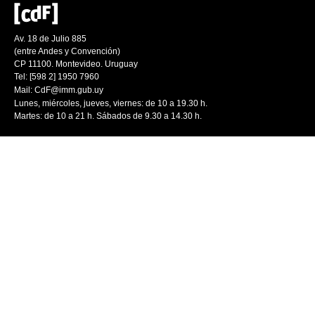
Av. 18 de Julio 885
(entre Andes y Convención)
CP 11100. Montevideo. Uruguay
Tel: [598 2] 1950 7960
Mail:
CdF@imm.gub.uy
Lunes, miércoles, jueves, viernes: de 10 a 19.30 h.
Martes: de 10 a 21 h. Sábados de 9.30 a 14.30 h.