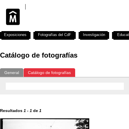
Exposiciones
Fotografías del CdF
Investigación
Educat
Catálogo de fotografías
General
Catálogo de fotografías
Resultados
1
-
1
de
1