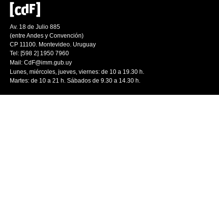
Av. 18 de Julio 885
(entre Andes y Convención)
CP 11100. Montevideo. Uruguay
Tel: [598 2] 1950 7960
Mail:
CdF@imm.gub.uy
Lunes, miércoles, jueves, viernes: de 10 a 19.30 h.
Martes: de 10 a 21 h. Sábados de 9.30 a 14.30 h.