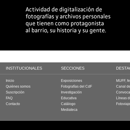
INSTITUCIONALES
SECCIONES
DESTA
Inicio
Exposiciones
MUFF, fes
Quiénes somos
Fotografías del CdF
Canal d
Suscripción
Investigación
Convoca
FAQ
Educativa
Líneas d
Contacto
Catálogo
Fotoviaj
Mediateca