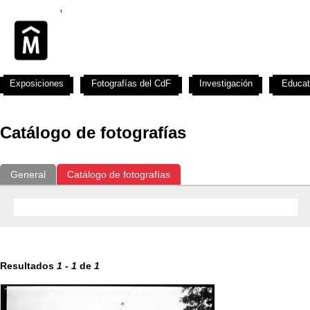
Exposiciones
Fotografías del CdF
Investigación
Educat
Catálogo de fotografías
General
Catálogo de fotografías
Resultados
1
-
1
de
1