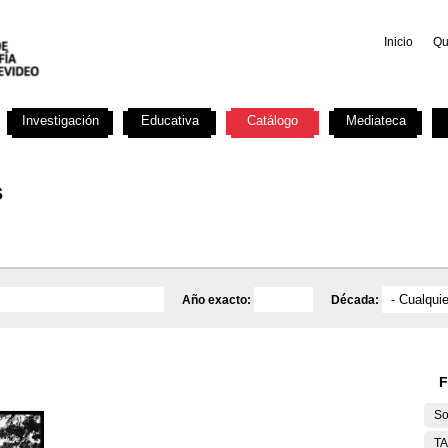
Inicio
Qu
Investigación
Educativa
Catálogo
Mediateca
s
Año exacto:
Década:
F
So
T