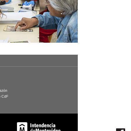
Razón
e CdF