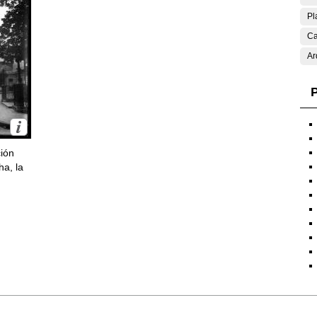
Pl
Ca
Ar
P
ción
ha, la