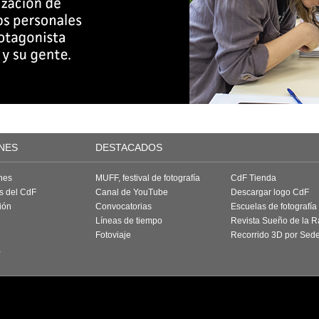
NES
DESTACADOS
nes
MUFF, festival de fotografía
CdF Tienda
as del CdF
Canal de YouTube
Descargar logo CdF
ión
Convocatorias
Escuelas de fotografía
Líneas de tiempo
Revista Sueño de la 
Fotoviaje
Recorrido 3D por Sed
a