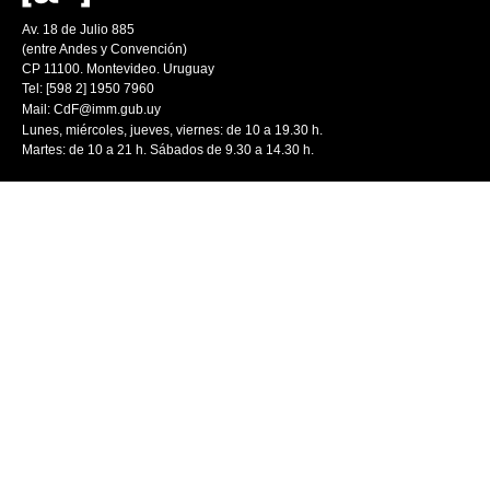
Av. 18 de Julio 885
(entre Andes y Convención)
CP 11100. Montevideo. Uruguay
Tel: [598 2] 1950 7960
Mail:
CdF@imm.gub.uy
Lunes, miércoles, jueves, viernes: de 10 a 19.30 h.
Martes: de 10 a 21 h. Sábados de 9.30 a 14.30 h.