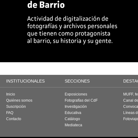
INSTITUCIONALES
SECCIONES
DESTA
Inicio
Exposiciones
MUFF, fes
Quiénes somos
Fotografías del CdF
Canal d
Suscripción
Investigación
Convoca
FAQ
Educativa
Líneas d
Contacto
Catálogo
Fotoviaj
Mediateca