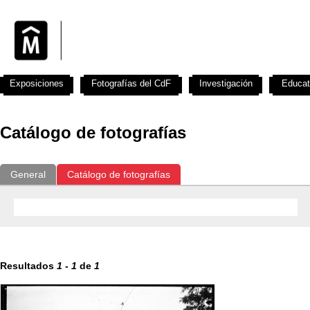
Exposiciones
Fotografías del CdF
Investigación
Educat
Catálogo de fotografías
General
Catálogo de fotografías
Resultados
1
-
1
de
1