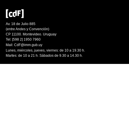
Av. 18 de Julio 885
(entre Andes y Convención)
CP 11100. Montevideo. Uruguay
Tel: [598 2] 1950 7960
Mail:
CdF@imm.gub.uy
Lunes, miércoles, jueves, viernes: de 10 a 19.30 h.
Martes: de 10 a 21 h. Sábados de 9.30 a 14.30 h.