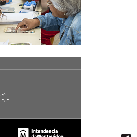
Razón
e CdF