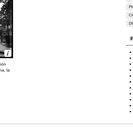
Pl
Ci
DE
P
ción
ha, la