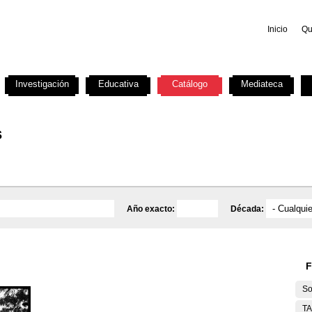
Inicio
Qu
Investigación
Educativa
Catálogo
Mediateca
s
Año exacto:
Década:
F
So
T