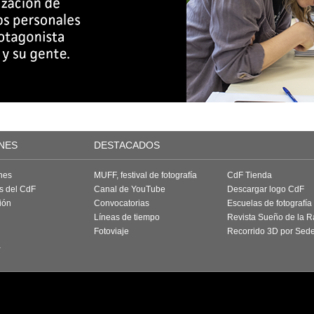
NES
DESTACADOS
nes
MUFF, festival de fotografía
CdF Tienda
as del CdF
Canal de YouTube
Descargar logo CdF
ión
Convocatorias
Escuelas de fotografía
Líneas de tiempo
Revista Sueño de la 
Fotoviaje
Recorrido 3D por Sed
a