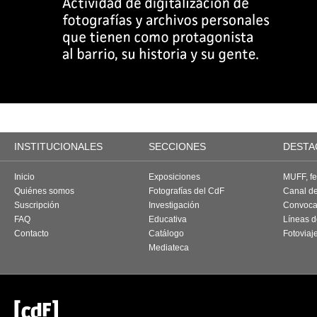
INSTITUCIONALES
SECCIONES
DESTA
Inicio
Exposiciones
MUFF, fes
Quiénes somos
Fotografías del CdF
Canal d
Suscripción
Investigación
Convoca
FAQ
Educativa
Líneas d
Contacto
Catálogo
Fotoviaj
Mediateca