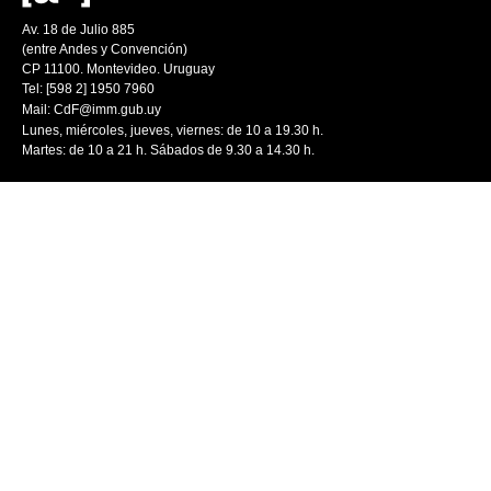
Av. 18 de Julio 885
(entre Andes y Convención)
CP 11100. Montevideo. Uruguay
Tel: [598 2] 1950 7960
Mail:
CdF@imm.gub.uy
Lunes, miércoles, jueves, viernes: de 10 a 19.30 h.
Martes: de 10 a 21 h. Sábados de 9.30 a 14.30 h.