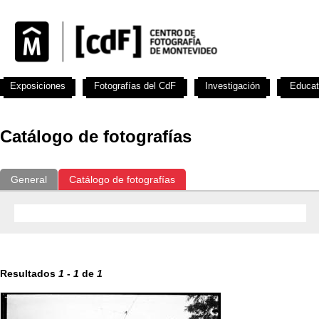
Exposiciones
Fotografías del CdF
Investigación
Educat
Catálogo de fotografías
General
Catálogo de fotografías
Resultados
1
-
1
de
1