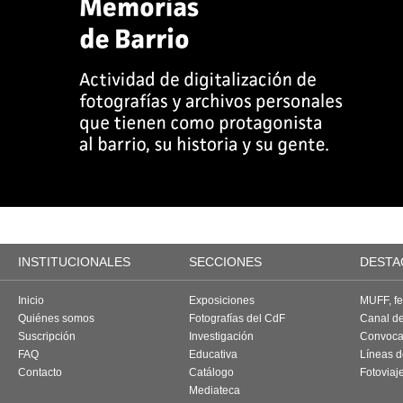
INSTITUCIONALES
SECCIONES
DESTA
Inicio
Exposiciones
MUFF, fes
Quiénes somos
Fotografías del CdF
Canal d
Suscripción
Investigación
Convoca
FAQ
Educativa
Líneas d
Contacto
Catálogo
Fotoviaj
Mediateca