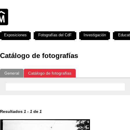
Exposiciones
Fotografías del CdF
Investigación
Educat
Catálogo de fotografías
General
Catálogo de fotografías
Resultados
1
-
1
de
1