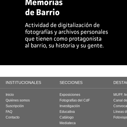
INSTITUCIONALES
SECCIONES
DESTA
Inicio
Exposiciones
MUFF, fes
Quiénes somos
Fotografías del CdF
Canal d
Suscripción
Investigación
Convoca
FAQ
Educativa
Líneas d
Contacto
Catálogo
Fotoviaj
Mediateca