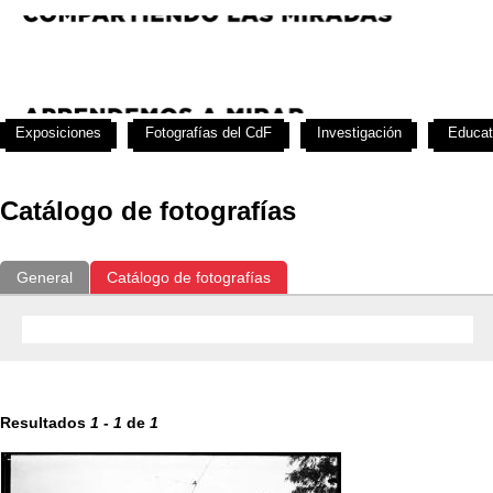
Exposiciones
Fotografías del CdF
Investigación
Educat
Catálogo de fotografías
General
Catálogo de fotografías
Resultados
1
-
1
de
1