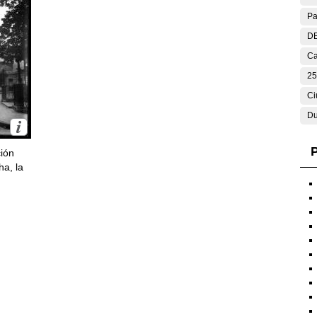
Pa
DE
Ca
25
Ci
Du
P
ción
ha, la