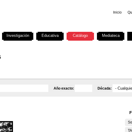
Inicio
Qu
Investigación
Educativa
Catálogo
Mediateca
s
Año exacto:
Década:
F
So
T