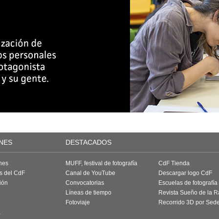
NES
DESTACADOS
nes
MUFF, festival de fotografía
CdF Tienda
as del CdF
Canal de YouTube
Descargar logo CdF
ión
Convocatorias
Escuelas de fotografía
Líneas de tiempo
Revista Sueño de la 
Fotoviaje
Recorrido 3D por Sed
a