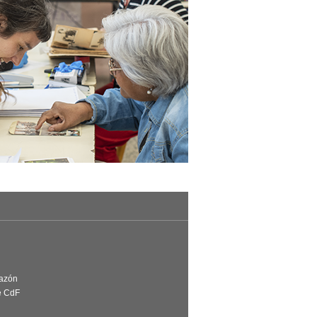
Razón
e CdF