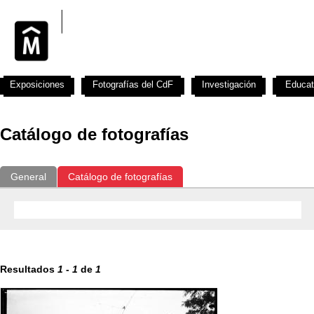
Exposiciones
Fotografías del CdF
Investigación
Educat
Catálogo de fotografías
General
Catálogo de fotografías
Resultados
1
-
1
de
1