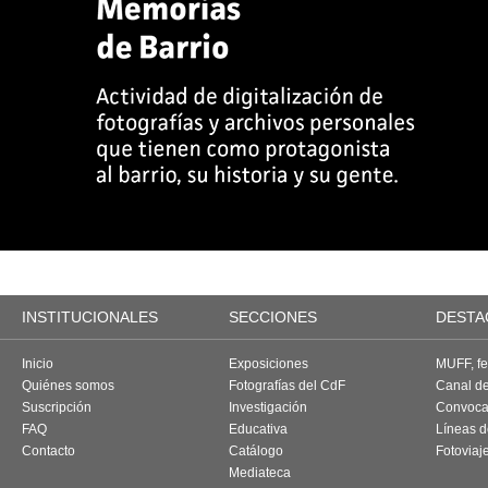
INSTITUCIONALES
SECCIONES
DESTA
Inicio
Exposiciones
MUFF, fes
Quiénes somos
Fotografías del CdF
Canal d
Suscripción
Investigación
Convoca
FAQ
Educativa
Líneas d
Contacto
Catálogo
Fotoviaj
Mediateca