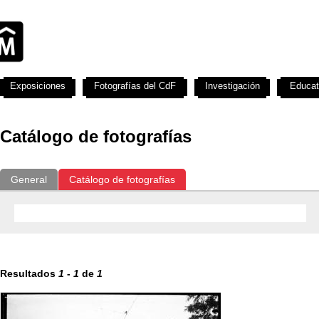
Exposiciones
Fotografías del CdF
Investigación
Educat
Catálogo de fotografías
General
Catálogo de fotografías
Resultados
1
-
1
de
1