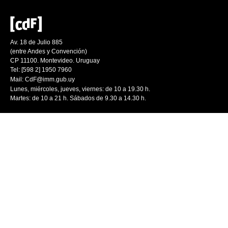
Av. 18 de Julio 885
(entre Andes y Convención)
CP 11100. Montevideo. Uruguay
Tel: [598 2] 1950 7960
Mail:
CdF@imm.gub.uy
Lunes, miércoles, jueves, viernes: de 10 a 19.30 h.
Martes: de 10 a 21 h. Sábados de 9.30 a 14.30 h.