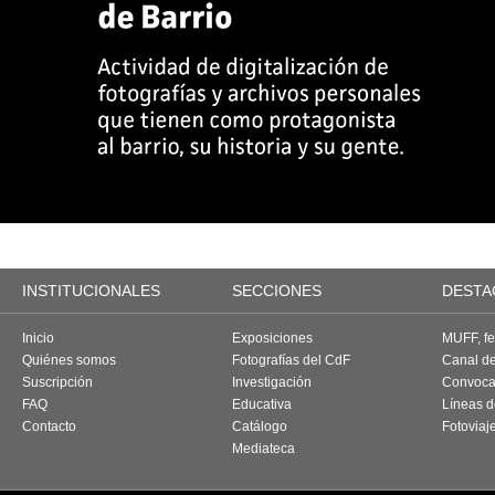
INSTITUCIONALES
SECCIONES
DESTA
Inicio
Exposiciones
MUFF, fes
Quiénes somos
Fotografías del CdF
Canal d
Suscripción
Investigación
Convoca
FAQ
Educativa
Líneas d
Contacto
Catálogo
Fotoviaj
Mediateca