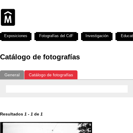
Exposiciones
Fotografías del CdF
Investigación
Educat
Catálogo de fotografías
General
Catálogo de fotografías
Resultados
1
-
1
de
1