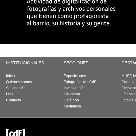
INSTITUCIONALES
SECCIONES
DESTA
Inicio
Exposiciones
MUFF, fes
Quiénes somos
Fotografías del CdF
Canal d
Suscripción
Investigación
Convoca
FAQ
Educativa
Líneas d
Contacto
Catálogo
Fotoviaj
Mediateca