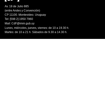
Av. 18 de Julio 885
(entre Andes y Convención)
CP 11100. Montevideo. Uruguay
Tel: [598 2] 1950 7960
Mail:
CdF@imm.gub.uy
Lunes, miércoles, jueves, viernes: de 10 a 19.30 h.
Martes: de 10 a 21 h. Sábados de 9.30 a 14.30 h.